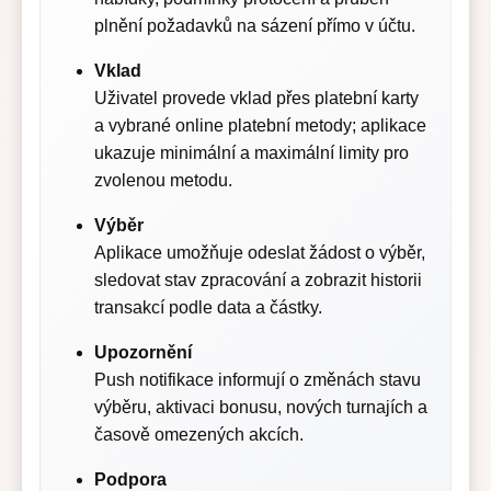
plnění požadavků na sázení přímo v účtu.
Vklad
Uživatel provede vklad přes platební karty
a vybrané online platební metody; aplikace
ukazuje minimální a maximální limity pro
zvolenou metodu.
Výběr
Aplikace umožňuje odeslat žádost o výběr,
sledovat stav zpracování a zobrazit historii
transakcí podle data a částky.
Upozornění
Push notifikace informují o změnách stavu
výběru, aktivaci bonusu, nových turnajích a
časově omezených akcích.
Podpora