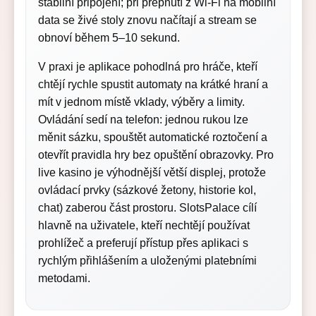
stabilní připojení; při přepnutí z Wi‑Fi na mobilní
data se živé stoly znovu načítají a stream se
obnoví během 5–10 sekund.
V praxi je aplikace pohodlná pro hráče, kteří
chtějí rychle spustit automaty na krátké hraní a
mít v jednom místě vklady, výběry a limity.
Ovládání sedí na telefon: jednou rukou lze
měnit sázku, spouštět automatické roztočení a
otevřít pravidla hry bez opuštění obrazovky. Pro
live kasino je výhodnější větší displej, protože
ovládací prvky (sázkové žetony, historie kol,
chat) zaberou část prostoru. SlotsPalace cílí
hlavně na uživatele, kteří nechtějí používat
prohlížeč a preferují přístup přes aplikaci s
rychlým přihlášením a uloženými platebními
metodami.