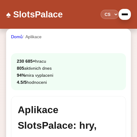
♠️ SlotsPalace
Domů
Aplikace
230 685+
hracu
805
aktivnich dnes
94%
mira vyplaceni
4.5/5
hodnoceni
Aplikace
SlotsPalace: hry,