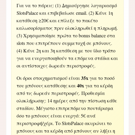
Για να το πάρεις: (1) Δημιούργησε λογαριασμό
SlotsPalace και επιβεβαίωσε email. (2) Κάνε 1η
κατάθεση ≥20€ και επίλεξε το πακέτο
καλωσορίσματος πριν ολοκληρωθεί η πληρωμή.
(3) Χρησιμοποίησε πρώτα το bonus balance στα
slots που επιτρέπουν συμμετοχή σε μπόνους.
(4) Κάνε 2η και 3η κατάθεση με τον ίδιο τρόπο
για να ενεργοποιηθούν τα επόμενα στάδια και
οι αντίστοιχες δωρεάν περιστροφές.
35x
Οι όροι στοιχηματισμού είναι
για το ποσό
40x
του μπόνους κατάθεσης και
για τα κέρδη
από τις δωρεάν περιστροφές. Προθεσμία
ολοκλήρωσης: 14 ημέρες από την πίστωση κάθε
σταδίου. Μέγιστο επιτρεπόμενο ποντάρισμα
όσο το μπόνους είναι ενεργό: 5€ ανά
περιστροφή/χέρι. Το SlotsPalace ακυρώνει το
μπόνους και τα κέρδη από μπόνους αν λήξει η