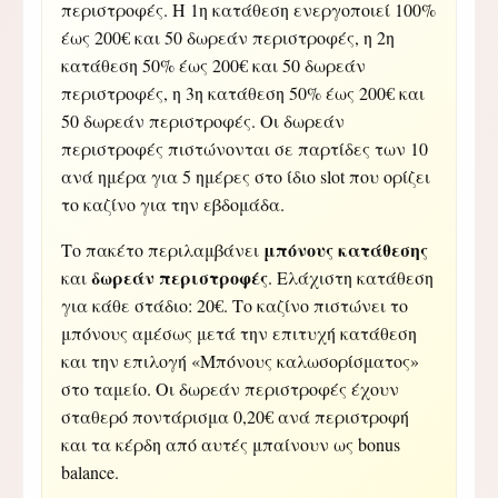
περιστροφές. Η 1η κατάθεση ενεργοποιεί 100%
έως 200€ και 50 δωρεάν περιστροφές, η 2η
κατάθεση 50% έως 200€ και 50 δωρεάν
περιστροφές, η 3η κατάθεση 50% έως 200€ και
50 δωρεάν περιστροφές. Οι δωρεάν
περιστροφές πιστώνονται σε παρτίδες των 10
ανά ημέρα για 5 ημέρες στο ίδιο slot που ορίζει
το καζίνο για την εβδομάδα.
μπόνους κατάθεσης
Το πακέτο περιλαμβάνει
δωρεάν περιστροφές
και
. Ελάχιστη κατάθεση
για κάθε στάδιο: 20€. Το καζίνο πιστώνει το
μπόνους αμέσως μετά την επιτυχή κατάθεση
και την επιλογή «Μπόνους καλωσορίσματος»
στο ταμείο. Οι δωρεάν περιστροφές έχουν
σταθερό ποντάρισμα 0,20€ ανά περιστροφή
και τα κέρδη από αυτές μπαίνουν ως bonus
balance.