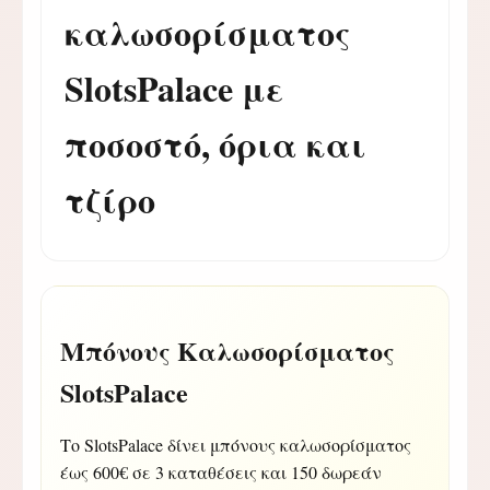
καλωσορίσματος
SlotsPalace με
ποσοστό, όρια και
τζίρο
Μπόνους Καλωσορίσματος
SlotsPalace
Το SlotsPalace δίνει μπόνους καλωσορίσματος
έως 600€ σε 3 καταθέσεις και 150 δωρεάν