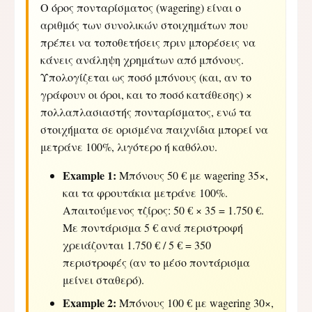
Ο όρος πονταρίσματος (wagering) είναι ο
αριθμός των συνολικών στοιχημάτων που
πρέπει να τοποθετήσεις πριν μπορέσεις να
κάνεις ανάληψη χρημάτων από μπόνους.
Υπολογίζεται ως ποσό μπόνους (και, αν το
γράφουν οι όροι, και το ποσό κατάθεσης) ×
πολλαπλασιαστής πονταρίσματος, ενώ τα
στοιχήματα σε ορισμένα παιχνίδια μπορεί να
μετράνε 100%, λιγότερο ή καθόλου.
Example 1:
Μπόνους 50 € με wagering 35×,
και τα φρουτάκια μετράνε 100%.
Απαιτούμενος τζίρος: 50 € × 35 = 1.750 €.
Με ποντάρισμα 5 € ανά περιστροφή
χρειάζονται 1.750 € / 5 € = 350
περιστροφές (αν το μέσο ποντάρισμα
μείνει σταθερό).
Example 2:
Μπόνους 100 € με wagering 30×,