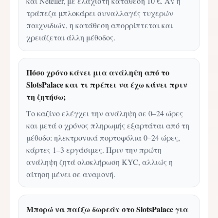
και Neteller, με ελάχιστη κατάθεση 10 €. Αν η
τράπεζα μπλοκάρει συναλλαγές τυχερών
παιχνιδιών, η κατάθεση απορρίπτεται και
χρειάζεται άλλη μέθοδος.
Πόσο χρόνο κάνει μια ανάληψη από το
SlotsPalace και τι πρέπει να έχω κάνει πριν
τη ζητήσω;
Το καζίνο ελέγχει την ανάληψη σε 0–24 ώρες
και μετά ο χρόνος πληρωμής εξαρτάται από τη
μέθοδο: ηλεκτρονικά πορτοφόλια 0–24 ώρες,
κάρτες 1–3 εργάσιμες. Πριν την πρώτη
ανάληψη ζητά ολοκλήρωση KYC, αλλιώς η
αίτηση μένει σε αναμονή.
Μπορώ να παίξω δωρεάν στο SlotsPalace για