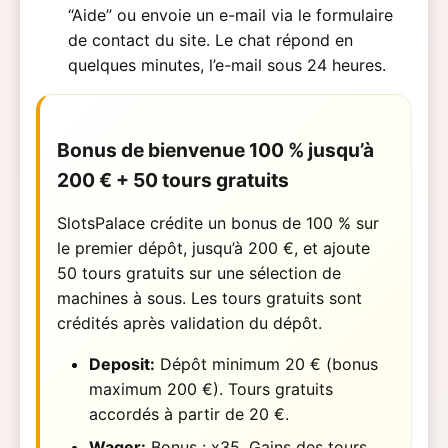
“Aide” ou envoie un e-mail via le formulaire
de contact du site. Le chat répond en
quelques minutes, l’e-mail sous 24 heures.
Bonus de bienvenue 100 % jusqu’à
200 € + 50 tours gratuits
SlotsPalace crédite un bonus de 100 % sur
le premier dépôt, jusqu’à 200 €, et ajoute
50 tours gratuits sur une sélection de
machines à sous. Les tours gratuits sont
crédités après validation du dépôt.
Deposit:
Dépôt minimum 20 € (bonus
maximum 200 €). Tours gratuits
accordés à partir de 20 €.
Wager:
Bonus : x35. Gains des tours