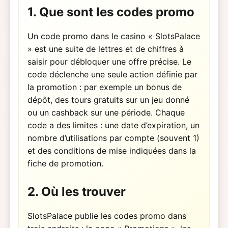
1. Que sont les codes promo
Un code promo dans le casino « SlotsPalace
» est une suite de lettres et de chiffres à
saisir pour débloquer une offre précise. Le
code déclenche une seule action définie par
la promotion : par exemple un bonus de
dépôt, des tours gratuits sur un jeu donné
ou un cashback sur une période. Chaque
code a des limites : une date d’expiration, un
nombre d’utilisations par compte (souvent 1)
et des conditions de mise indiquées dans la
fiche de promotion.
2. Où les trouver
SlotsPalace publie les codes promo dans