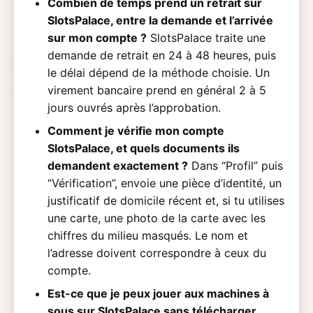
Combien de temps prend un retrait sur
SlotsPalace, entre la demande et l’arrivée
sur mon compte ?
SlotsPalace traite une
demande de retrait en 24 à 48 heures, puis
le délai dépend de la méthode choisie. Un
virement bancaire prend en général 2 à 5
jours ouvrés après l’approbation.
Comment je vérifie mon compte
SlotsPalace, et quels documents ils
demandent exactement ?
Dans “Profil” puis
“Vérification”, envoie une pièce d’identité, un
justificatif de domicile récent et, si tu utilises
une carte, une photo de la carte avec les
chiffres du milieu masqués. Le nom et
l’adresse doivent correspondre à ceux du
compte.
Est-ce que je peux jouer aux machines à
sous sur SlotsPalace sans télécharger