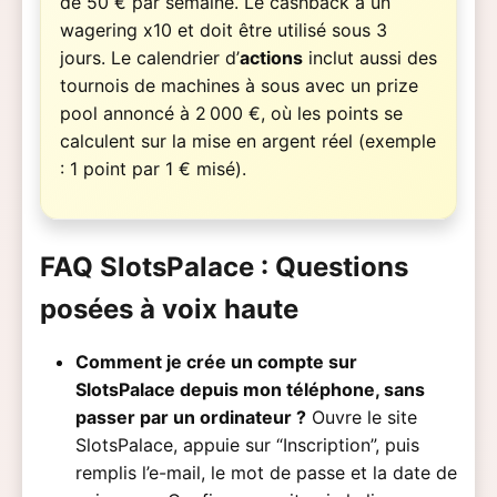
de 50 € par semaine. Le cashback a un
wagering x10 et doit être utilisé sous 3
jours. Le calendrier d’
actions
inclut aussi des
tournois de machines à sous avec un prize
pool annoncé à 2 000 €, où les points se
calculent sur la mise en argent réel (exemple
: 1 point par 1 € misé).
FAQ SlotsPalace : Questions
posées à voix haute
Comment je crée un compte sur
SlotsPalace depuis mon téléphone, sans
passer par un ordinateur ?
Ouvre le site
SlotsPalace, appuie sur “Inscription”, puis
remplis l’e-mail, le mot de passe et la date de