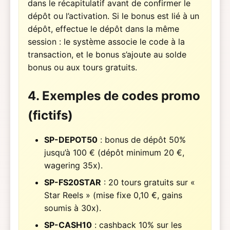
dans le récapitulatif avant de confirmer le
dépôt ou l’activation. Si le bonus est lié à un
dépôt, effectue le dépôt dans la même
session : le système associe le code à la
transaction, et le bonus s’ajoute au solde
bonus ou aux tours gratuits.
4. Exemples de codes promo
(fictifs)
SP-DEPOT50
: bonus de dépôt 50%
jusqu’à 100 € (dépôt minimum 20 €,
wagering 35x).
SP-FS20STAR
: 20 tours gratuits sur «
Star Reels » (mise fixe 0,10 €, gains
soumis à 30x).
SP-CASH10
: cashback 10% sur les