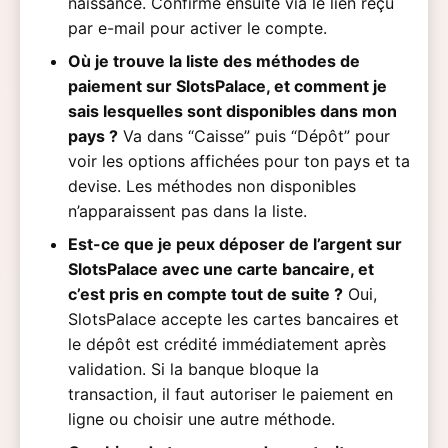
naissance. Confirme ensuite via le lien reçu
par e-mail pour activer le compte.
Où je trouve la liste des méthodes de
paiement sur SlotsPalace, et comment je
sais lesquelles sont disponibles dans mon
pays ?
Va dans “Caisse” puis “Dépôt” pour
voir les options affichées pour ton pays et ta
devise. Les méthodes non disponibles
n’apparaissent pas dans la liste.
Est-ce que je peux déposer de l’argent sur
SlotsPalace avec une carte bancaire, et
c’est pris en compte tout de suite ?
Oui,
SlotsPalace accepte les cartes bancaires et
le dépôt est crédité immédiatement après
validation. Si la banque bloque la
transaction, il faut autoriser le paiement en
ligne ou choisir une autre méthode.