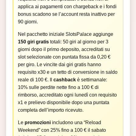
applica ai pagamenti con chargeback e i fondi
bonus scadono se l’account resta inattivo per
90 giorni.
Nel pacchetto iniziale SlotsPalace aggiunge
150 giri gratis
totali: 50 giri al giorno per 3
giorni dopo il primo deposito, accreditati su
slot selezionate con puntata fissa da 0,20 €
per giro. Le vincite dai giri gratis hanno
requisito x30 e un tetto di conversione in saldo
reale di 100 €. Il
cashback
è settimanale:
10% sulle perdite nette fino a 100 € di
rimborso, accreditato ogni lunedì con requisito
x1 e prelievo disponibile dopo una puntata
completa dell’importo ricevuto.
Le
promozioni
includono una “Reload
Weekend” con 25% fino a 100 € il sabato