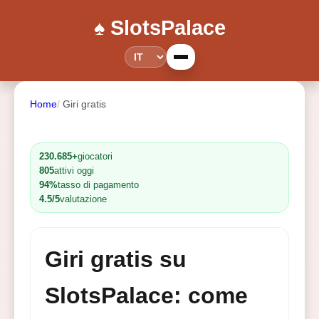
♠️ SlotsPalace
Home
Giri gratis
230.685+
giocatori
805
attivi oggi
94%
tasso di pagamento
4.5/5
valutazione
Giri gratis su
SlotsPalace: come