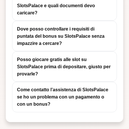
SlotsPalace e quali documenti devo
caricare?
Dove posso controllare i requisiti di
puntata del bonus su SlotsPalace senza
impazzire a cercare?
Posso giocare gratis alle slot su
SlotsPalace prima di depositare, giusto per
provarle?
Come contatto l’assistenza di SlotsPalace
se ho un problema con un pagamento o
con un bonus?