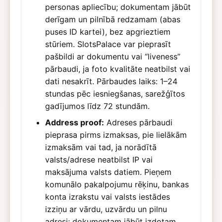
personas apliecību; dokumentam jābūt
derīgam un pilnībā redzamam (abas
puses ID kartei), bez apgrieztiem
stūriem. SlotsPalace var pieprasīt
pašbildi ar dokumentu vai “liveness”
pārbaudi, ja foto kvalitāte neatbilst vai
dati nesakrīt. Pārbaudes laiks: 1–24
stundas pēc iesniegšanas, sarežģītos
gadījumos līdz 72 stundām.
Address proof:
Adreses pārbaudi
pieprasa pirms izmaksas, pie lielākām
izmaksām vai tad, ja norādītā
valsts/adrese neatbilst IP vai
maksājuma valsts datiem. Pieņem
komunālo pakalpojumu rēķinu, bankas
konta izrakstu vai valsts iestādes
izziņu ar vārdu, uzvārdu un pilnu
adresi; dokumentam jābūt izdotam