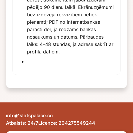
pēdējo 90 dienu laikā. Ekrānuzņēmumi
bez izdevēja rekvizītiem netiek
pieņemti; PDF no internetbankas
parasti der, ja redzams bankas
nosaukums un datums. Pārbaudes
laiks: 4–48 stundas, ja adrese sakrīt ar
profila datiem.
info@slotspalace.co
Atbalsts: 24/7
Licence: 204275549244