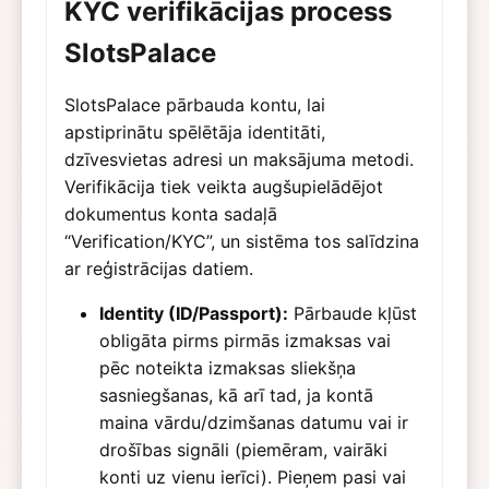
KYC verifikācijas process
SlotsPalace
SlotsPalace pārbauda kontu, lai
apstiprinātu spēlētāja identitāti,
dzīvesvietas adresi un maksājuma metodi.
Verifikācija tiek veikta augšupielādējot
dokumentus konta sadaļā
“Verification/KYC”, un sistēma tos salīdzina
ar reģistrācijas datiem.
Identity (ID/Passport):
Pārbaude kļūst
obligāta pirms pirmās izmaksas vai
pēc noteikta izmaksas sliekšņa
sasniegšanas, kā arī tad, ja kontā
maina vārdu/dzimšanas datumu vai ir
drošības signāli (piemēram, vairāki
konti uz vienu ierīci). Pieņem pasi vai