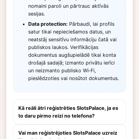
nomaini paroli un pārtrauc aktīvās
sesijas.
Data protection:
Pārbaudi, lai profils
satur tikai nepieciešamos datus, un
neatstāj sensitīvu informāciju čatā vai
publiskos laukos. Verifikācijas
dokumentus augšupielādē tikai konta
drošajā sadaļā; izmanto privātu ierīci
un neizmanto publisko Wi‑Fi,
pieslēdzoties vai nosūtot dokumentus.
Kā reāli ātri reģistrēties SlotsPalace, ja es
to daru pirmo reizi no telefona?
Vai man reģistrējoties SlotsPalace uzreiz