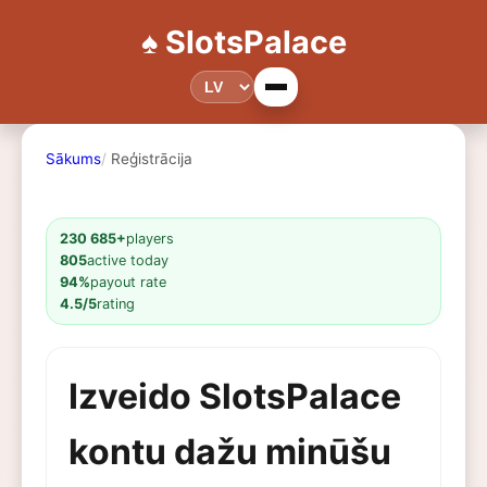
♠️ SlotsPalace
Sākums
Reģistrācija
230 685+
players
805
active today
94%
payout rate
4.5/5
rating
Izveido SlotsPalace
kontu dažu minūšu