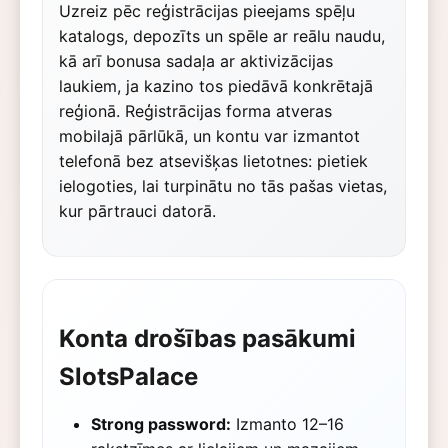
Uzreiz pēc reģistrācijas pieejams spēļu
katalogs, depozīts un spēle ar reālu naudu,
kā arī bonusa sadaļa ar aktivizācijas
laukiem, ja kazino tos piedāvā konkrētajā
reģionā. Reģistrācijas forma atveras
mobilajā pārlūkā, un kontu var izmantot
telefonā bez atsevišķas lietotnes: pietiek
ielogoties, lai turpinātu no tās pašas vietas,
kur pārtrauci datorā.
Konta drošības pasākumi
SlotsPalace
Strong password:
Izmanto 12–16