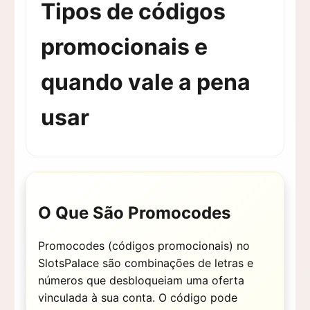
Tipos de códigos
promocionais e
quando vale a pena
usar
O Que São Promocodes
Promocodes (códigos promocionais) no
SlotsPalace são combinações de letras e
números que desbloqueiam uma oferta
vinculada à sua conta. O código pode