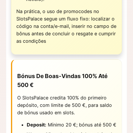
Na prática, o uso de promocodes no
SlotsPalace segue um fluxo fixo: localizar o
código na conta/e-mail, inserir no campo de
bônus antes de concluir o resgate e cumprir
as condições
Bónus De Boas-Vindas 100% Até
500 €
O SlotsPalace credita 100% do primeiro
depósito, com limite de 500 €, para saldo
de bónus usado em slots.
Deposit:
Mínimo 20 €; bónus até 500 €