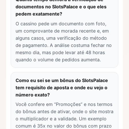
documentos no SlotsPalace e o que eles
pedem exatamente?
O cassino pede um documento com foto,
um comprovante de morada recente e, em
alguns casos, uma verificação do método
de pagamento. A análise costuma fechar no
mesmo dia, mas pode levar até 48 horas
quando o volume de pedidos aumenta.
Como eu sei se um bônus do SlotsPalace
tem requisito de aposta e onde eu vejo o
número exato?
Você confere em “Promoções” e nos termos
do bônus antes de ativar, onde o site mostra
o multiplicador e a validade. Um exemplo
comum é 35x no valor do bônus com prazo