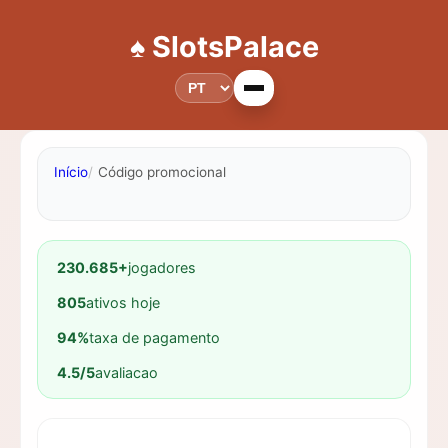
♠️ SlotsPalace
Início
Código promocional
230.685+
jogadores
805
ativos hoje
94%
taxa de pagamento
4.5/5
avaliacao