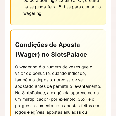
00:00 a domingo 23:59 (UTC); crédito
na segunda-feira; 5 dias para cumprir o
wagering
Condições de Aposta
(Wager) no SlotsPalace
O wagering é o número de vezes que o
valor do bónus (e, quando indicado,
também o depósito) precisa de ser
apostado antes de permitir o levantamento.
No SlotsPalace, a exigência aparece como
um multiplicador (por exemplo, 35x) e o
progresso aumenta com apostas feitas em
jogos elegíveis; apostas anuladas ou