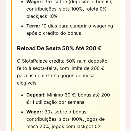
Wager:
35x sobre (depósito + bónus);
contribuições: slots 100%, roleta 0%,
blackjack 10%
Term:
10 dias para cumprir o wagering
após o crédito do bónus
Reload De Sexta 50% Até 200 €
O SlotsPalace credita 50% num depósito
feito à sexta-feira, com limite de 200 €,
para uso em slots e jogos de mesa
elegíveis.
Deposit:
Mínimo 30 €; bónus até 200
€; 1 utilização por semana
Wager:
30x sobre o bónus;
contribuições: slots 100%, jogos de
mesa 20%, jogos com jackpot 0%