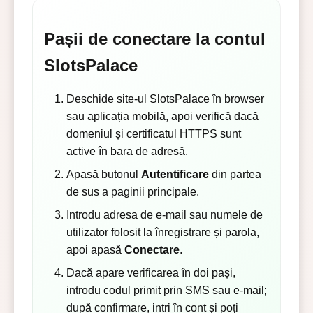
Pașii de conectare la contul
SlotsPalace
Deschide site-ul SlotsPalace în browser
sau aplicația mobilă, apoi verifică dacă
domeniul și certificatul HTTPS sunt
active în bara de adresă.
Apasă butonul
Autentificare
din partea
de sus a paginii principale.
Introdu adresa de e-mail sau numele de
utilizator folosit la înregistrare și parola,
apoi apasă
Conectare
.
Dacă apare verificarea în doi pași,
introdu codul primit prin SMS sau e-mail;
după confirmare, intri în cont și poți