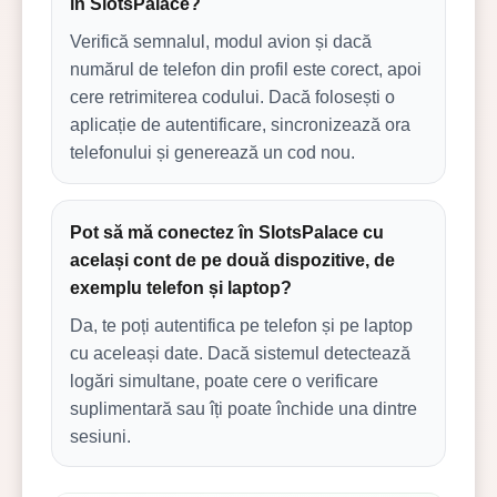
în SlotsPalace?
Verifică semnalul, modul avion și dacă
numărul de telefon din profil este corect, apoi
cere retrimiterea codului. Dacă folosești o
aplicație de autentificare, sincronizează ora
telefonului și generează un cod nou.
Pot să mă conectez în SlotsPalace cu
același cont de pe două dispozitive, de
exemplu telefon și laptop?
Da, te poți autentifica pe telefon și pe laptop
cu aceleași date. Dacă sistemul detectează
logări simultane, poate cere o verificare
suplimentară sau îți poate închide una dintre
sesiuni.