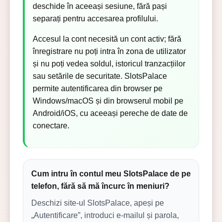
deschide în aceeași sesiune, fără pași
separați pentru accesarea profilului.
Accesul la cont necesită un cont activ; fără
înregistrare nu poți intra în zona de utilizator
și nu poți vedea soldul, istoricul tranzacțiilor
sau setările de securitate. SlotsPalace
permite autentificarea din browser pe
Windows/macOS și din browserul mobil pe
Android/iOS, cu aceeași pereche de date de
conectare.
Cum intru în contul meu SlotsPalace de pe
telefon, fără să mă încurc în meniuri?
Deschizi site-ul SlotsPalace, apeși pe
„Autentificare”, introduci e-mailul și parola,