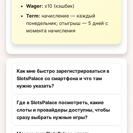
Wager:
x10 (кэшбек)
Term:
начисление — каждый
понедельник; отыгрыш — 5 дней с
момента начисления
Как мне быстро зарегистрироваться в
SlotsPalace со смартфона и что там
нужно указать?
Где в SlotsPalace посмотреть, какие
слоты и провайдеры доступны, чтобы
сразу выбрать нужные игры?