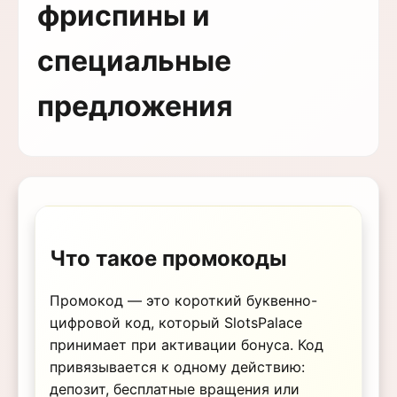
фриспины и
специальные
предложения
Что такое промокоды
Промокод — это короткий буквенно-
цифровой код, который SlotsPalace
принимает при активации бонуса. Код
привязывается к одному действию:
депозит, бесплатные вращения или