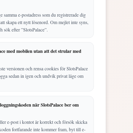
e samma e-postadress som du registrerade dig
 att skapa ett nytt lösenord. Om mejlet inte syns,
h sök efter ”SlotsPalace”.
ace med mobilen utan att det strular med
ste versionen och rensa cookies för SlotsPalace
ogga sedan in igen och undvik privat läge om
inloggningskoden när SlotsPalace ber om
ler e-post i kontot är korrekt och försök skicka
oden fortfarande inte kommer fram, byt till e-