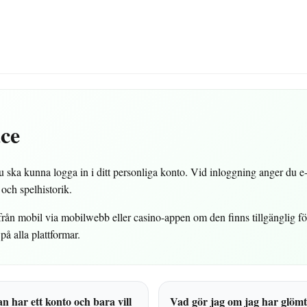
ace
t du ska kunna logga in i ditt personliga konto. Vid inloggning anger du
 och spelhistorik.
rån mobil via mobilwebb eller casino-appen om den finns tillgänglig fö
å alla plattformar.
n har ett konto och bara vill
Vad gör jag om jag har glömt m