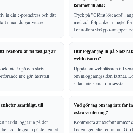
kommer in alls?
v in din e-postadress och ditt
Tryck på ”Glömt lösenord”, ang
lart innan du går vidare.
med och följ länken i mejlet för
kontrollera skräppostmappen oc
t lösenord är fel fast jag är
Hur loggar jag in på SlotsPal
webbläsaren?
ock inte är på och skriv
Uppdatera webbläsaren till sena
rtfarande inte går, återställ
om inloggningssidan fastnar. L
sidan inte sparar din session.
nheter samtidigt, till
Vad gör jag om jag inte får 
extra verifiering?
en när du loggar in på den
Kontrollera att telefonnummer el
 helt och logga in på den enhet
koden igen efter en minut. Om k