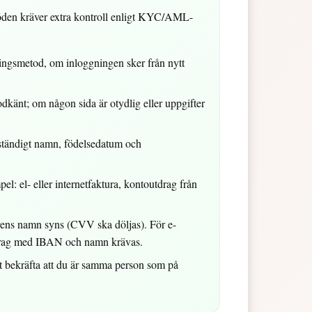
sflöden kräver extra kontroll enligt KYC/AML-
lningsmetod, om inloggningen sker från nytt
odkänt; om någon sida är otydlig eller uppgifter
ullständigt namn, födelsedatum och
: el- eller internetfaktura, kontoutdrag från
arens namn syns (CVV ska döljas). För e-
drag med IBAN och namn krävas.
tt bekräfta att du är samma person som på