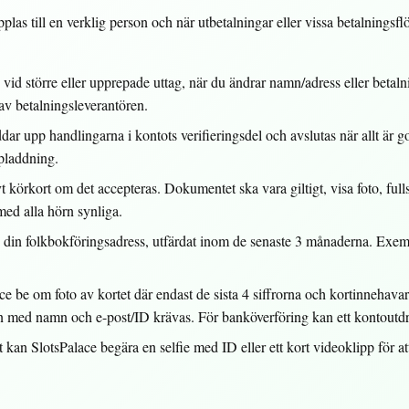
pplas till en verklig person och när utbetalningar eller vissa betalning
, vid större eller upprepade uttag, när du ändrar namn/adress eller beta
 av betalningsleverantören.
ar upp handlingarna i kontots verifieringsdel och avslutas när allt är g
pladdning.
ivt körkort om det accepteras. Dokumentet ska vara giltigt, visa foto, f
ed alla hörn synliga.
in folkbokföringsadress, utfärdat inom de senaste 3 månaderna. Exempel
ce be om foto av kortet där endast de sista 4 siffrorna och kortinnehav
 med namn och e-post/ID krävas. För banköverföring kan ett kontout
 kan SlotsPalace begära en selfie med ID eller ett kort videoklipp för a