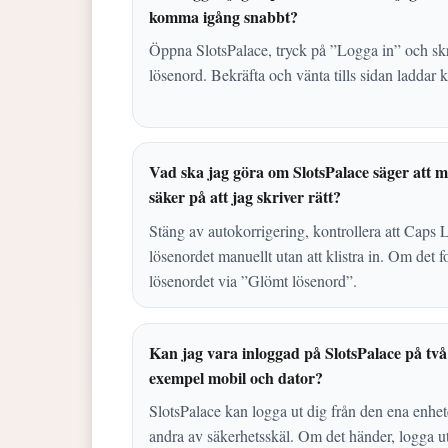
komma igång snabbt?
Öppna SlotsPalace, tryck på ”Logga in” och skri
lösenord. Bekräfta och vänta tills sidan laddar k
Vad ska jag göra om SlotsPalace säger att mit
säker på att jag skriver rätt?
Stäng av autokorrigering, kontrollera att Caps L
lösenordet manuellt utan att klistra in. Om det fo
lösenordet via ”Glömt lösenord”.
Kan jag vara inloggad på SlotsPalace på två e
exempel mobil och dator?
SlotsPalace kan logga ut dig från den ena enhet
andra av säkerhetsskäl. Om det händer, logga ut