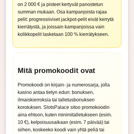
on 2 000 € ja pisteet kertyvät panostetun
summan mukaan. Osa kampanjoista rajaa
pelit: progressiiviset jackpot-pelit eivät kerrytä
kierrätystä, ja joissain kampanjoissa vain
kolikkopelit lasketaan 100 % kierrätykseen.
Mitä promokoodit ovat
Promokoodi on kirjain- ja numerosarja, jolla
kasino antaa tietyn edun: bonuksen,
ilmaiskierroksia tai talletusbonuksen
korotuksen. SlotsPalace sitoo promokoodin
aina ehtoon, kuten minimitalletukseen (esim.
10 €), kelpoisuusaikaan (esim. 7 päivää) tai
siihen, koskeeko koodi vain yhtä peliä tai