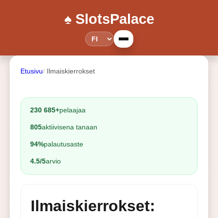
♠️ SlotsPalace
Etusivu
Ilmaiskierrokset
230 685+
pelaajaa
805
aktiivisena tanaan
94%
palautusaste
4.5/5
arvio
Ilmaiskierrokset: