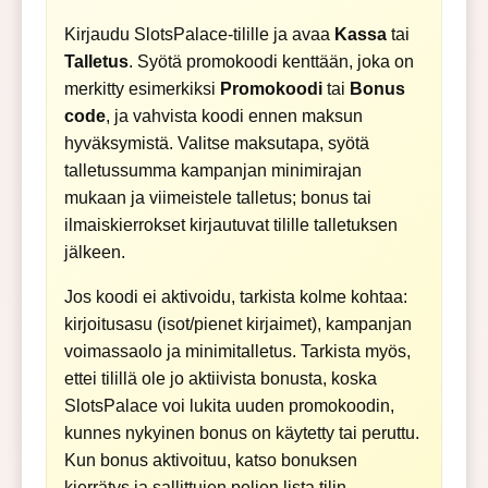
Kirjaudu SlotsPalace-tilille ja avaa
Kassa
tai
Talletus
. Syötä promokoodi kenttään, joka on
merkitty esimerkiksi
Promokoodi
tai
Bonus
code
, ja vahvista koodi ennen maksun
hyväksymistä. Valitse maksutapa, syötä
talletussumma kampanjan minimirajan
mukaan ja viimeistele talletus; bonus tai
ilmaiskierrokset kirjautuvat tilille talletuksen
jälkeen.
Jos koodi ei aktivoidu, tarkista kolme kohtaa:
kirjoitusasu (isot/pienet kirjaimet), kampanjan
voimassaolo ja minimitalletus. Tarkista myös,
ettei tilillä ole jo aktiivista bonusta, koska
SlotsPalace voi lukita uuden promokoodin,
kunnes nykyinen bonus on käytetty tai peruttu.
Kun bonus aktivoituu, katso bonuksen
kierrätys ja sallittujen pelien lista tilin