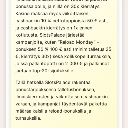
bonussaldolle, ja niillä on 30x kierrätys.
Kasino maksaa myös viikoittaisen
cashbackin 10 % nettotappioista 50 € asti,
ja cashbackin kierrätys on 1x ennen
kotiutusta. SlotsPalace järjestää
kampanjoita, kuten “Reload Monday” -
bonuksen 50 % 100 € asti (minimitalletus 25
€, kierrätys 30x) sekä kolikkopeliturnauksia,
joissa palkintopotti on 2 000 € ja palkinnot
jaetaan top-20-sijoituksille.
Tällä hetkellä SlotsPalace rakentaa
bonustarjouksensa talletusbonuksen,
ilmaiskierrosten ja viikoittaisen cashbackin
varaan, ja kampanjat täydentävät pakettia
määräaikaisilla reload-bonuksilla ja
turnauksilla.