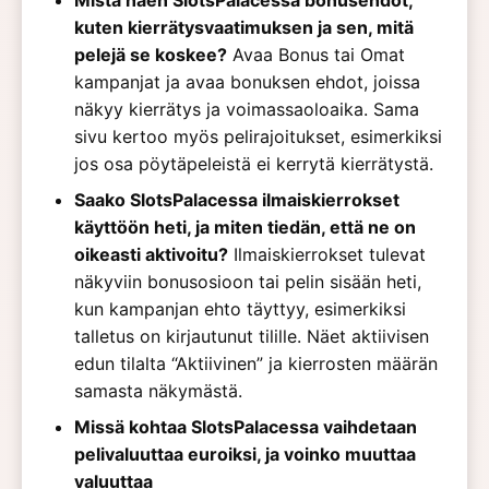
kuten kierrätysvaatimuksen ja sen, mitä
pelejä se koskee?
Avaa Bonus tai Omat
kampanjat ja avaa bonuksen ehdot, joissa
näkyy kierrätys ja voimassaoloaika. Sama
sivu kertoo myös pelirajoitukset, esimerkiksi
jos osa pöytäpeleistä ei kerrytä kierrätystä.
Saako SlotsPalacessa ilmaiskierrokset
käyttöön heti, ja miten tiedän, että ne on
oikeasti aktivoitu?
Ilmaiskierrokset tulevat
näkyviin bonusosioon tai pelin sisään heti,
kun kampanjan ehto täyttyy, esimerkiksi
talletus on kirjautunut tilille. Näet aktiivisen
edun tilalta “Aktiivinen” ja kierrosten määrän
samasta näkymästä.
Missä kohtaa SlotsPalacessa vaihdetaan
pelivaluuttaa euroiksi, ja voinko muuttaa
valuuttaa