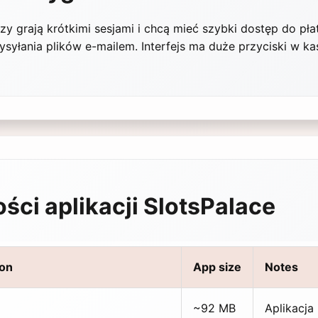
zy grają krótkimi sesjami i chcą mieć szybki dostęp do pła
łania plików e-mailem. Interfejs ma duże przyciski w kasi
ści aplikacji SlotsPalace
ion
App size
Notes
~92 MB
Aplikacja