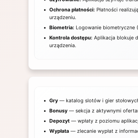
Ochrona płatności:
Płatności realizu
urządzeniu.
Biometria:
Logowanie biometryczne (Fa
Kontrola dostępu:
Aplikacja blokuje 
urządzenia.
Gry
— katalog slotów i gier stołowych
Bonusy
— sekcja z aktywnymi ofertam
Depozyt
— wpłaty z poziomu aplikacji 
Wypłata
— zlecanie wypłat z informacj