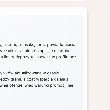
y, historię transakcji oraz powiadomienia
zakładka „Ulubione” zapisuje ostatnio
 a limity depozytu ustawisz w profilu bez
ą wyników aktualizowaną w czasie
ędzy grami, a czat wsparcia działa z
nej ofercie, więc warunki promocji nie