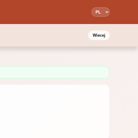
Wiecej