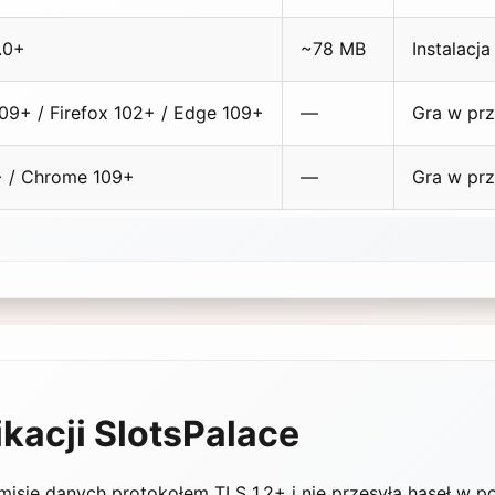
.0+
~78 MB
Instalacj
9+ / Firefox 102+ / Edge 109+
—
Gra w prz
+ / Chrome 109+
—
Gra w prz
kacji SlotsPalace
misję danych protokołem TLS 1.2+ i nie przesyła haseł w po