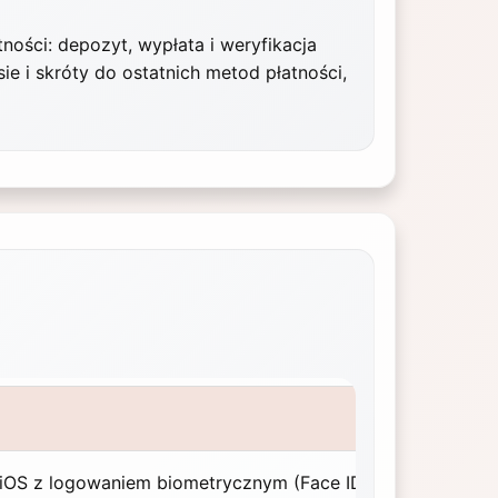
tności: depozyt, wypłata i weryfikacja
e i skróty do ostatnich metod płatności,
 iOS z logowaniem biometrycznym (Face ID/Touch ID) i pow