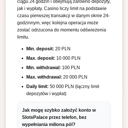
ciągu 24 godzin i obejmują zarówno depozyty,
jak i wypłaty. Casino liczy limit na podstawie
czasu pierwszej transakcji w danym oknie 24-
godzinnym, więc kolejna operacja może
zostać odrzucona do momentu odświeżenia
limitu.
Min. deposit:
20 PLN
Max. deposit:
10 000 PLN
Min. withdrawal:
100 PLN
Max. withdrawal:
20 000 PLN
Daily limit:
50 000 PLN (łączny limit
depozytów i wypłat)
Jak mogę szybko założyć konto w
SlotsPalace przez telefon, bez
wypełniania miliona pól?