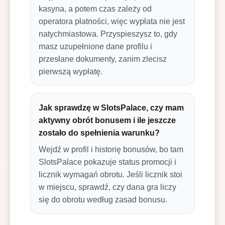
kasyna, a potem czas zależy od
operatora płatności, więc wypłata nie jest
natychmiastowa. Przyspieszysz to, gdy
masz uzupełnione dane profilu i
przesłane dokumenty, zanim zlecisz
pierwszą wypłatę.
Jak sprawdzę w SlotsPalace, czy mam
aktywny obrót bonusem i ile jeszcze
zostało do spełnienia warunku?
Wejdź w profil i historię bonusów, bo tam
SlotsPalace pokazuje status promocji i
licznik wymagań obrotu. Jeśli licznik stoi
w miejscu, sprawdź, czy dana gra liczy
się do obrotu według zasad bonusu.