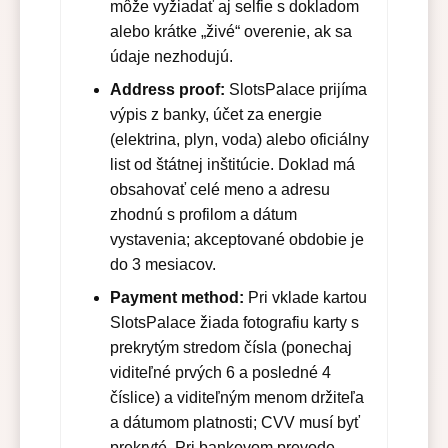
môže vyžiadať aj selfie s dokladom
alebo krátke „živé“ overenie, ak sa
údaje nezhodujú.
Address proof:
SlotsPalace prijíma
výpis z banky, účet za energie
(elektrina, plyn, voda) alebo oficiálny
list od štátnej inštitúcie. Doklad má
obsahovať celé meno a adresu
zhodnú s profilom a dátum
vystavenia; akceptované obdobie je
do 3 mesiacov.
Payment method:
Pri vklade kartou
SlotsPalace žiada fotografiu karty s
prekrytým stredom čísla (ponechaj
viditeľné prvých 6 a posledné 4
číslice) a viditeľným menom držiteľa
a dátumom platnosti; CVV musí byť
prekryté. Pri bankovom prevode