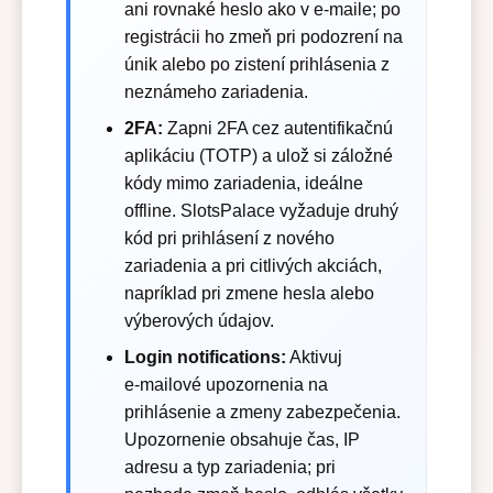
ani rovnaké heslo ako v e‑maile; po
registrácii ho zmeň pri podozrení na
únik alebo po zistení prihlásenia z
neznámeho zariadenia.
2FA:
Zapni 2FA cez autentifikačnú
aplikáciu (TOTP) a ulož si záložné
kódy mimo zariadenia, ideálne
offline. SlotsPalace vyžaduje druhý
kód pri prihlásení z nového
zariadenia a pri citlivých akciách,
napríklad pri zmene hesla alebo
výberových údajov.
Login notifications:
Aktivuj
e‑mailové upozornenia na
prihlásenie a zmeny zabezpečenia.
Upozornenie obsahuje čas, IP
adresu a typ zariadenia; pri