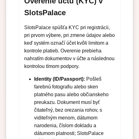
Overenie účtu (KYC) v
SlotsPalace
SlotsPalace spúšťa KYC pri registrácii,
pri prvom výbere, pri zmene údajov alebo
keď systém označí účet kvôli limitom a
kontrole platieb. Overenie prebieha
nahratím dokumentov v účte a následnou
kontrolou tímom podpory.
Identity (ID/Passport):
Pošleš
farebnú fotografiu alebo sken
platného pasu alebo občianskeho
preukazu. Dokument musí byť
čitateľný, bez orezania rohov, s
viditeľným menom, dátumom
narodenia, číslom dokladu a
dátumom platnosti; SlotsPalace