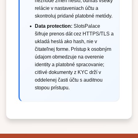
nezhode zmeň heslo, odhlás všetky
relácie v nastaveniach účtu a
skontroluj pridané platobné metódy.
Data protection:
SlotsPalace
šifruje prenos dát cez HTTPS/TLS a
ukladá heslá ako hash, nie v
čitateľnej forme. Prístup k osobným
údajom obmedzuje na overenie
identity a platobné spracovanie;
citlivé dokumenty z KYC drží v
oddelenej časti účtu s auditnou
stopou prístupu.