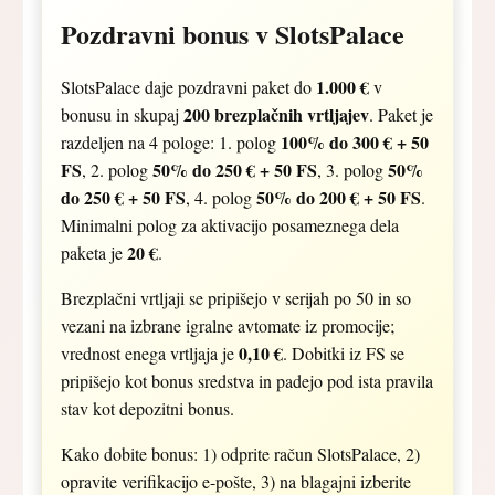
Pozdravni bonus v SlotsPalace
1.000 €
SlotsPalace daje pozdravni paket do
v
200 brezplačnih vrtljajev
bonusu in skupaj
. Paket je
100% do 300 € + 50
razdeljen na 4 pologe: 1. polog
FS
50% do 250 € + 50 FS
50%
, 2. polog
, 3. polog
do 250 € + 50 FS
50% do 200 € + 50 FS
, 4. polog
.
Minimalni polog za aktivacijo posameznega dela
20 €
paketa je
.
Brezplačni vrtljaji se pripišejo v serijah po 50 in so
vezani na izbrane igralne avtomate iz promocije;
0,10 €
vrednost enega vrtljaja je
. Dobitki iz FS se
pripišejo kot bonus sredstva in padejo pod ista pravila
stav kot depozitni bonus.
Kako dobite bonus: 1) odprite račun SlotsPalace, 2)
opravite verifikacijo e-pošte, 3) na blagajni izberite