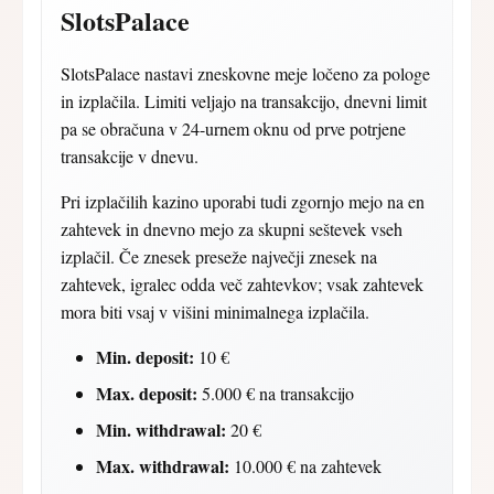
SlotsPalace
SlotsPalace nastavi zneskovne meje ločeno za pologe
in izplačila. Limiti veljajo na transakcijo, dnevni limit
pa se obračuna v 24-urnem oknu od prve potrjene
transakcije v dnevu.
Pri izplačilih kazino uporabi tudi zgornjo mejo na en
zahtevek in dnevno mejo za skupni seštevek vseh
izplačil. Če znesek preseže največji znesek na
zahtevek, igralec odda več zahtevkov; vsak zahtevek
mora biti vsaj v višini minimalnega izplačila.
Min. deposit:
10 €
Max. deposit:
5.000 € na transakcijo
Min. withdrawal:
20 €
Max. withdrawal:
10.000 € na zahtevek