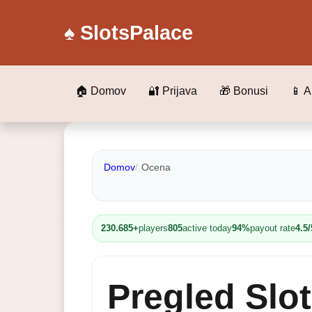
♠️ SlotsPalace
🏠 Domov
🔐 Prijava
🎁 Bonusi
📱 A
Domov
Ocena
230.685+
players
805
active today
94%
payout rate
4.5/
Pregled Slot