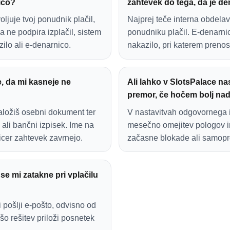
nico?
zahtevek do tega, da je d
ljuje tvoj ponudnik plačil,
Najprej teče interna obdelav
a ne podpira izplačil, sistem
ponudniku plačil. E-denarnic
ilo ali e-denarnico.
nakazilo, pri katerem prenos
, da mi kasneje ne
Ali lahko v SlotsPalace na
premor, če hočem bolj nad
naložiš osebni dokument ter
V nastavitvah odgovornega i
 ali bančni izpisek. Ime na
mesečno omejitev pologov i
sicer zahtevek zavrnejo.
začasne blokade ali samopr
e mi zatakne pri vplačilu
 pošlji e-pošto, odvisno od
rejšo rešitev priloži posnetek