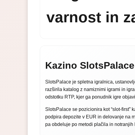
varnost in z
Kazino SlotsPalace:
SlotsPalace je spletna igralnica, ustanovl
razširila katalog z namiznimi igrami in igral
odstotku RTP, kjer ga ponudnik igre objavi
SlotsPalace se pozicionira kot “slot-first”
podpira depozite v EUR in delovanje na mob
pa obdeluje po metodi plačila in notranjih 