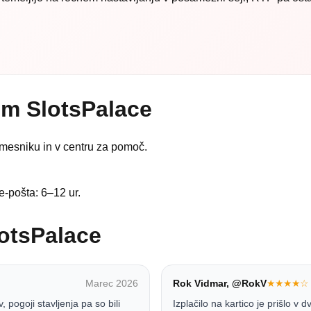
m SlotsPalace
vmesniku in v centru za pomoč.
e-pošta: 6–12 ur.
lotsPalace
Marec 2026
Rok Vidmar, @RokV
★★★★☆
 pogoji stavljenja pa so bili
Izplačilo na kartico je prišlo v