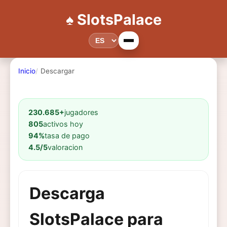
♠️ SlotsPalace
Inicio
Descargar
230.685+
jugadores
805
activos hoy
94%
tasa de pago
4.5/5
valoracion
Descarga
SlotsPalace para