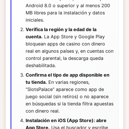
Android 8.0 o superior y al menos 200
MB libres para la instalación y datos
iniciales.
Verifica la región y la edad de la
cuenta.
La App Store y Google Play
bloquean apps de casino con dinero
real en algunos países y, en cuentas con
control parental, la descarga queda
deshabilitada.
Confirma el tipo de app disponible en
tu tienda.
En varias regiones,
“SlotsPalace” aparece como app de
juego social (sin retiros) o no aparece
en búsquedas si la tienda filtra apuestas
con dinero real.
Instalación en iOS (App Store): abre
App Store.
Usa el buscador y escribe