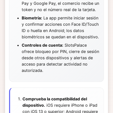
Pay y Google Pay, el comercio recibe un
token y no el número real de la tarjeta.
Biometría:
La app permite iniciar sesión
y confirmar acciones con Face ID/Touch
ID o huella en Android; los datos
biométricos se quedan en el dispositivo.
Controles de cuenta:
SlotsPalace
ofrece bloqueo por PIN, cierre de sesión
desde otros dispositivos y alertas de
acceso para detectar actividad no
autorizada.
Comprueba la compatibilidad del
dispositivo.
iOS requiere iPhone o iPad
con iOS 13 o superior; Android requiere