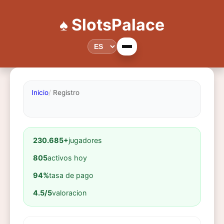
♠️ SlotsPalace
Inicio
Registro
230.685+
jugadores
805
activos hoy
94%
tasa de pago
4.5/5
valoracion