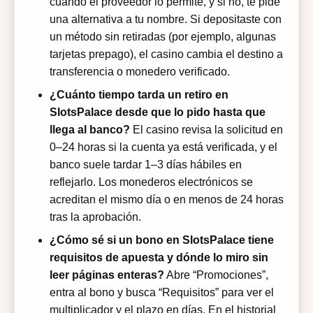
cuando el proveedor lo permite, y si no, te pide
una alternativa a tu nombre. Si depositaste con
un método sin retiradas (por ejemplo, algunas
tarjetas prepago), el casino cambia el destino a
transferencia o monedero verificado.
¿Cuánto tiempo tarda un retiro en
SlotsPalace desde que lo pido hasta que
llega al banco?
El casino revisa la solicitud en
0–24 horas si la cuenta ya está verificada, y el
banco suele tardar 1–3 días hábiles en
reflejarlo. Los monederos electrónicos se
acreditan el mismo día o en menos de 24 horas
tras la aprobación.
¿Cómo sé si un bono en SlotsPalace tiene
requisitos de apuesta y dónde lo miro sin
leer páginas enteras?
Abre “Promociones”,
entra al bono y busca “Requisitos” para ver el
multiplicador y el plazo en días. En el historial