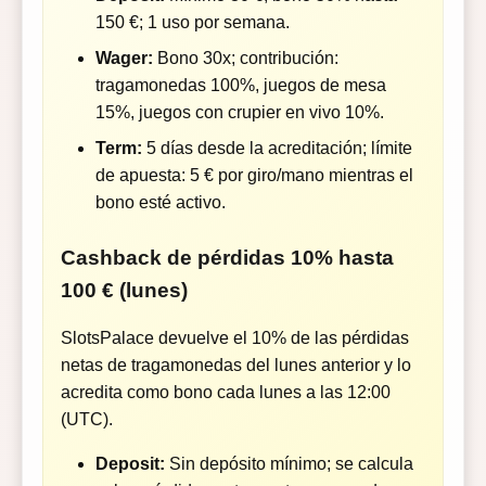
150 €; 1 uso por semana.
Wager:
Bono 30x; contribución:
tragamonedas 100%, juegos de mesa
15%, juegos con crupier en vivo 10%.
Term:
5 días desde la acreditación; límite
de apuesta: 5 € por giro/mano mientras el
bono esté activo.
Cashback de pérdidas 10% hasta
100 € (lunes)
SlotsPalace devuelve el 10% de las pérdidas
netas de tragamonedas del lunes anterior y lo
acredita como bono cada lunes a las 12:00
(UTC).
Deposit:
Sin depósito mínimo; se calcula