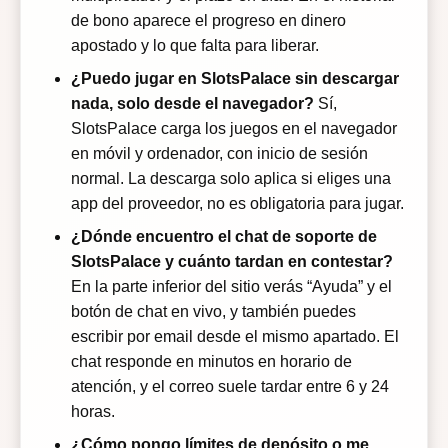
de bono aparece el progreso en dinero
apostado y lo que falta para liberar.
¿Puedo jugar en SlotsPalace sin descargar
nada, solo desde el navegador?
Sí,
SlotsPalace carga los juegos en el navegador
en móvil y ordenador, con inicio de sesión
normal. La descarga solo aplica si eliges una
app del proveedor, no es obligatoria para jugar.
¿Dónde encuentro el chat de soporte de
SlotsPalace y cuánto tardan en contestar?
En la parte inferior del sitio verás “Ayuda” y el
botón de chat en vivo, y también puedes
escribir por email desde el mismo apartado. El
chat responde en minutos en horario de
atención, y el correo suele tardar entre 6 y 24
horas.
¿Cómo pongo límites de depósito o me