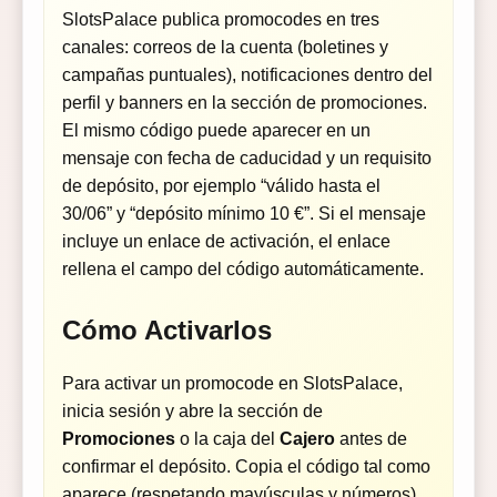
SlotsPalace publica promocodes en tres
canales: correos de la cuenta (boletines y
campañas puntuales), notificaciones dentro del
perfil y banners en la sección de promociones.
El mismo código puede aparecer en un
mensaje con fecha de caducidad y un requisito
de depósito, por ejemplo “válido hasta el
30/06” y “depósito mínimo 10 €”. Si el mensaje
incluye un enlace de activación, el enlace
rellena el campo del código automáticamente.
Cómo Activarlos
Para activar un promocode en SlotsPalace,
inicia sesión y abre la sección de
Promociones
o la caja del
Cajero
antes de
confirmar el depósito. Copia el código tal como
aparece (respetando mayúsculas y números),